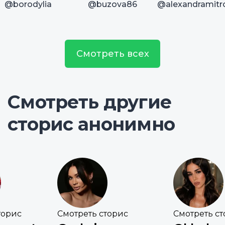
@borodylia
@buzova86
@alexandramitr
Смотреть всех
Смотреть другие
сторис анонимно
торис
Смотреть сторис
Смотреть с