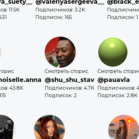
a_suety__
@valeriyasergeeva__
@black_e
в: 11.5K
Подписчиков: 3.2K
Подписчико
431
Подписок: 165
Подписок: 1
торис
Смотреть сторис
Смотреть стори
iselle.anna
@shu_shu_stav
@pauavia
в: 43.8K
Подписчиков: 4.7K
Подписчиков: 4
115
Подписок: 2
Подписок: 2.8K