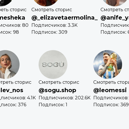
еть сторис
Смотреть сторис
Смотреть с
mesheka
@_elizavetaermolina_
@anife_y
исчиков: 80
Подписчиков: 3.3K
Подписчико
сок: 98
Подписок: 309
Подписок: 
треть сторис
Смотреть сторис
Смотреть стор
lev_nos
@sogu.shop
@leomessi
писчиков: 4.1K
Подписчиков: 202.6K
Подписчиков: 
писок: 376
Подписок: 1
Подписок: 369