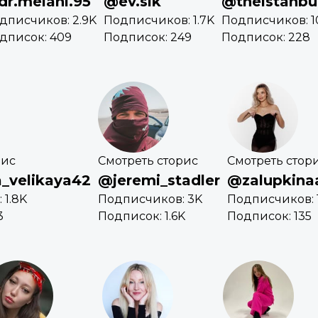
r.melani.95
@ev.sik
@theistanbul
дписчиков: 2.9K
Подписчиков: 1.7K
Подписчиков: 1
дписок: 409
Подписок: 249
Подписок: 228
рис
Смотреть сторис
Смотреть стор
_velikaya42
@jeremi_stadler
@zalupkina
 1.8K
Подписчиков: 3K
Подписчиков: 
3
Подписок: 1.6K
Подписок: 135