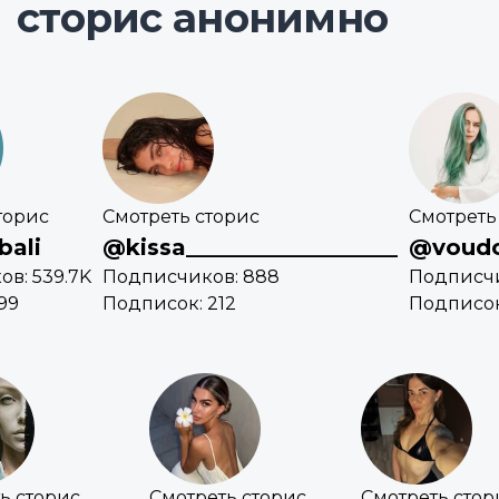
сторис анонимно
торис
Смотреть сторис
Смотреть
bali
@kissa___________________
@voudo
в: 539.7K
Подписчиков: 888
Подписчи
99
Подписок: 212
Подписок
ь сторис
Смотреть сторис
Смотреть стор