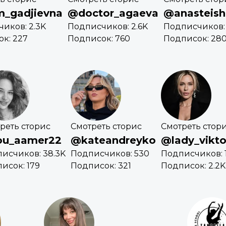
_gadjievna
@doctor_agaeva
@anasteis
иков: 2.3K
Подписчиков: 2.6K
Подписчиков: 
к: 227
Подписок: 760
Подписок: 28
реть сторис
Смотреть сторис
Смотреть стор
u_aamer22
@kateandreyko
@lady_vikto
исчиков: 38.3K
Подписчиков: 530
Подписчиков: 
исок: 179
Подписок: 321
Подписок: 2.2K