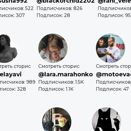
susha992
@blackorchid2202
@rani_vel
исчиков: 522
Подписчиков: 826
Подписчиков:
исок: 307
Подписок: 28
Подписок: 95
треть сторис
Смотреть сторис
Смотреть сто
elayavi
@lara.marahonko
@motoevac
писчиков: 989
Подписчиков: 1.5K
Подписчиков:
писок: 328
Подписок: 1.1K
Подписок: 47