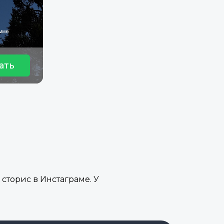
ать
сторис в Инстаграме. У