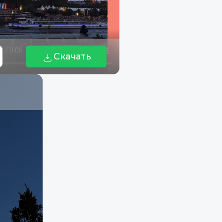
Скачать