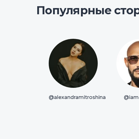
Популярные сто
@alexandramitroshina
@iam