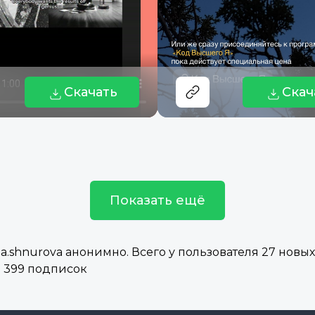
Скачать
Скач
Показать ещё
.shnurova анонимно. Всего у пользователя 27 новых 
и 399 подписок