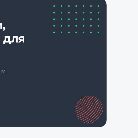
,
 для
ым