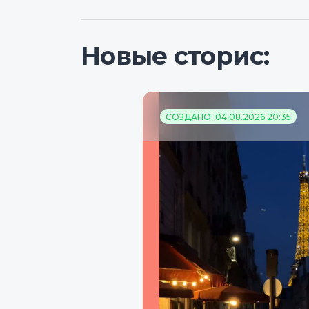
Новые сторис:
СОЗДАНО: 04.08.2026 20:35