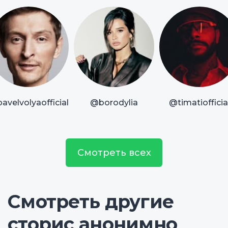
avelvolyaofficial
@borodylia
@timatiofficia
Смотреть всех
Смотреть другие
сторис анонимно