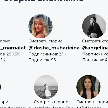
торис
Смотреть сторис
Смотреть ст
_mamalat
@dasha_muharicina
@angelina
в: 280.5K
Подписчиков: 2.1K
Подписчиков
.1K
Подписок: 93
Подписок: 4
торис
Смотреть сторис
Смотреть стор