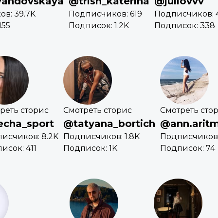
vandovskaya
@trish_katerina
@jullovvv
в: 39.7K
Подписчиков: 619
Подписчиков: 
155
Подписок: 1.2K
Подписок: 338
реть сторис
Смотреть сторис
Смотреть сто
cha_sport
@tatyana_bortich
@ann.arit
исчиков: 8.2K
Подписчиков: 1.8K
Подписчиков: 
исок: 411
Подписок: 1K
Подписок: 74