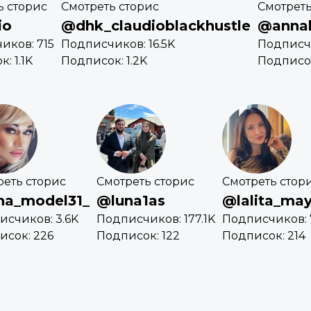
ь сторис
Смотреть сторис
Смотреть
io
@dhk_claudioblackhustle
@annak
иков: 715
Подписчиков: 16.5K
Подписчи
: 1.1K
Подписок: 1.2K
Подписок
реть сторис
Смотреть сторис
Смотреть стор
na_model31_
@luna1as
@lalita_may
исчиков: 3.6K
Подписчиков: 177.1K
Подписчиков: 
исок: 226
Подписок: 122
Подписок: 214