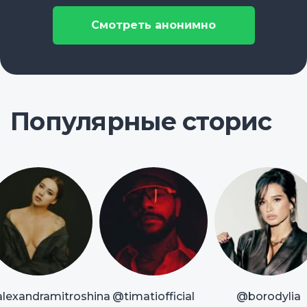
Смотреть анонимно
Популярные сторис
lexandramitroshina
@timatiofficial
@borodylia