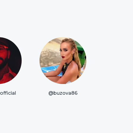
fficial
@buzova86