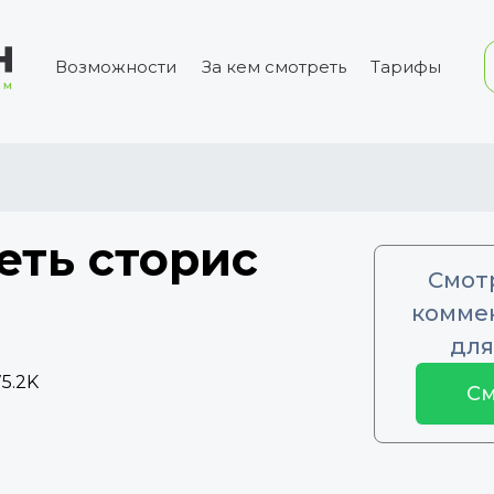
Возможности
За кем смотреть
Тарифы
еть сторис
Смот
коммен
для
5.2K
См