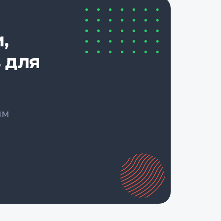
,
 для
ым