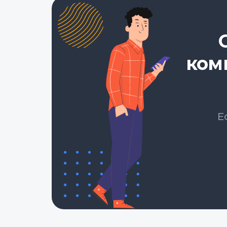
ком
Е