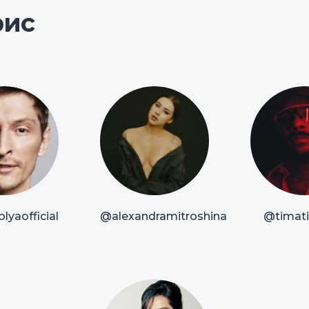
рис
lyaofficial
@alexandramitroshina
@timatio