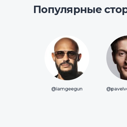
Популярные сто
@iamgeegun
@pavelvo