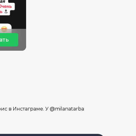
ать
ис в Инстаграме. У @milanatarba