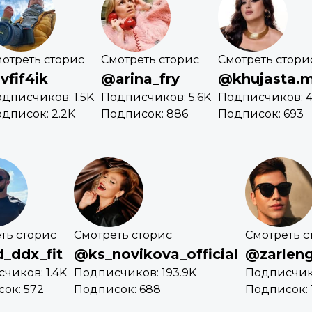
отреть сторис
Смотреть сторис
Смотреть стори
vfif4ik
@arina_fry
@khujasta.
дписчиков: 1.5K
Подписчиков: 5.6K
Подписчиков: 4
дписок: 2.2K
Подписок: 886
Подписок: 693
ть сторис
Смотреть сторис
Смотреть с
_ddx_fit
@ks_novikova_official
@zarlen
чиков: 1.4K
Подписчиков: 193.9K
Подписчико
ок: 572
Подписок: 688
Подписок: 