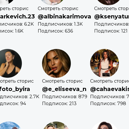
реть сторис
Смотреть сторис
Смотреть сто
rkevich.23
@albinakarimova
@ksenyatu
исчиков: 6.2K
Подписчиков: 1.3K
Подписчиков:
исок: 1.6K
Подписок: 636
Подписок: 121
отреть сторис
Смотреть сторис
Смотреть стори
oto_byira
@e_eliseeva_n
@cahaevaki
дписчиков: 2.7K
Подписчиков: 879
Подписчиков: 7
дписок: 94
Подписок: 213
Подписок: 798