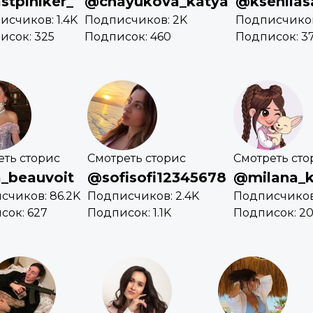
stpiniker_
@chayukova_katya
@kseniias
исчиков: 1.4K
Подписчиков: 2K
Подписчиков
исок: 325
Подписок: 460
Подписок: 37
еть сторис
Смотреть сторис
Смотреть сто
a_beauvoit
@sofisofi12345678
@milana_
счиков: 86.2K
Подписчиков: 2.4K
Подписчиков:
сок: 627
Подписок: 1.1K
Подписок: 2