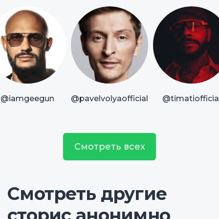
@iamgeegun
@pavelvolyaofficial
@timatiofficia
Смотреть всех
Смотреть другие
сторис анонимно