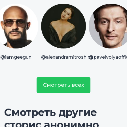
@iamgeegun
@alexandramitroshina
@pavelvolyaoffic
Смотреть всех
Смотреть другие
сторис анонимно