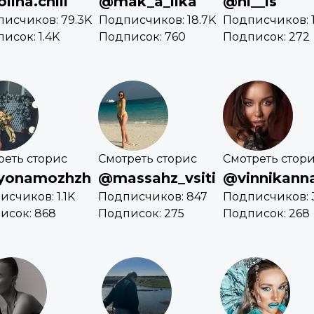
lina.chili
@mak_a_lika
@ni__is
исчиков: 79.3K
Подписчиков: 18.7K
Подписчиков: 1
исок: 1.4K
Подписок: 760
Подписок: 272
реть сторис
Смотреть сторис
Смотреть стор
yonamozhzh
@massahz_vsiti
@vinnikann
счиков: 1.1K
Подписчиков: 847
Подписчиков: 3
исок: 868
Подписок: 275
Подписок: 268