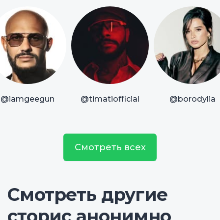
@iamgeegun
@timatiofficial
@borodylia
Смотреть всех
Смотреть другие
сторис анонимно