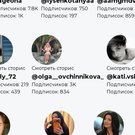
ageona
@lysenkotanyaa
@aamgmdv
писчиков: 7.8K
Подписчиков: 750
Подписчиков: 
писок: 1K
Подписок: 197
Подписок: 859
ть сторис
Смотреть сторис
Смотреть с
ly_72
@olga__ovchinnikova_
@kati.vs
чиков: 219
Подписчиков: 3K
Подписчик
сок: 439
Подписок: 834
Подписок: 