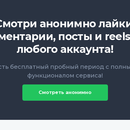
Смотри анонимно лайки
ментарии, посты и reels
любого аккаунта!
сть бесплатный пробный период с полн
функционалом сервиса!
Смотреть анонимно