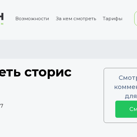
Возможности
За кем смотреть
Тарифы
еть сторис
Смот
коммен
для
27
См