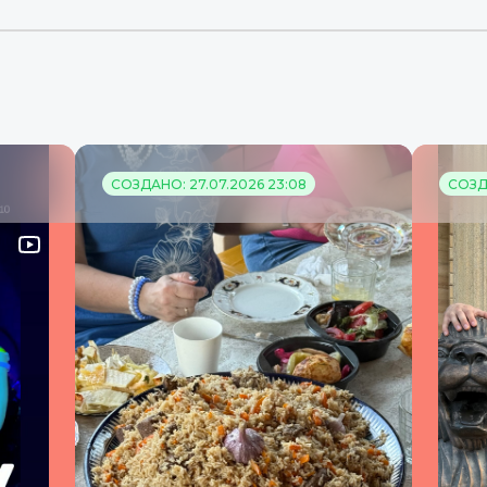
СОЗДАНО: 27.07.2026 23:08
СОЗДА