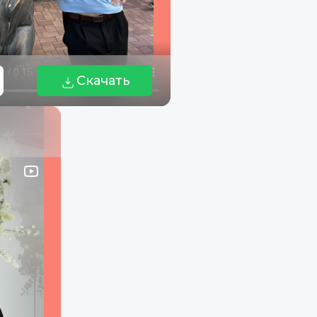
Скачать