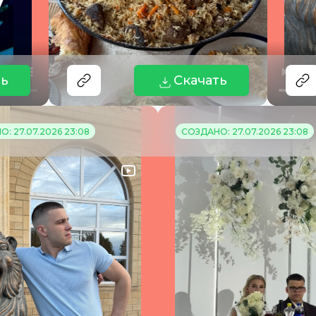
ть
Скачать
: 27.07.2026 23:08
СОЗДАНО: 27.07.2026 23:08