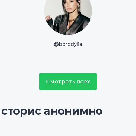
@borodylia
Смотреть всех
 сторис анонимно