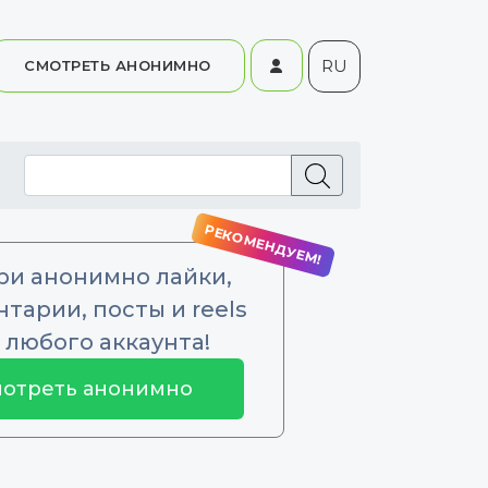
RU
СМОТРЕТЬ АНОНИМНО
ри анонимно лайки,
тарии, посты и reels
 любого аккаунта!
отреть анонимно