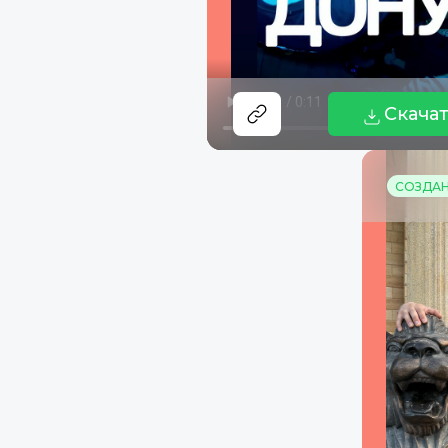
Скача
СОЗДАНО