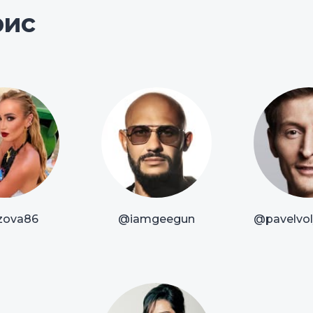
рис
zova86
@iamgeegun
@pavelvoly