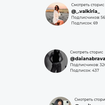
Смотреть сторис
@_.valkiria_
Подписчиков: 56
Подписок: 69
Смотреть сторис
@daianabrav
Подписчиков: 32
Подписок: 437
Смотреть стор