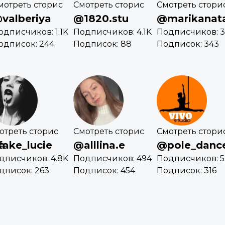
мотреть сторис
Смотреть сторис
Смотреть стори
valberiya
@1820.stu
@marikanata
одписчиков: 1.1K
Подписчиков: 4.1K
Подписчиков: 
одписок: 244
Подписок: 88
Подписок: 343
отреть сторис
Смотреть сторис
Смотреть стори
a
ake_lucie
@alllina.e
@pole_danc
дписчиков: 4.8K
Подписчиков: 494
Подписчиков: 5
дписок: 263
Подписок: 454
Подписок: 316