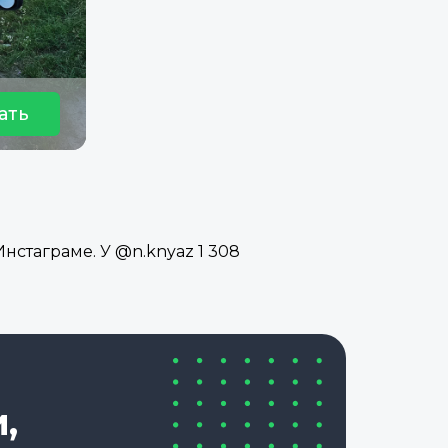
ать
нстаграме. У @n.knyaz 1 308
,