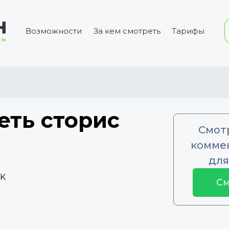
Возможности
За кем смотреть
Тарифы
еть сторис
Смот
коммен
для
3K
См