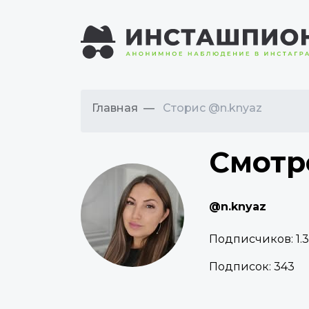
Главная
Сторис @n.knyaz
Смотр
@n.knyaz
Подписчиков:
1.
Подписок:
343