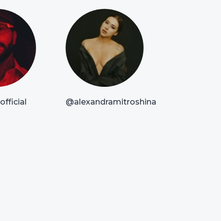
fficial
@alexandramitroshina