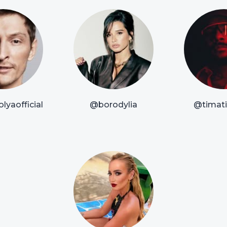
lyaofficial
@borodylia
@timatio