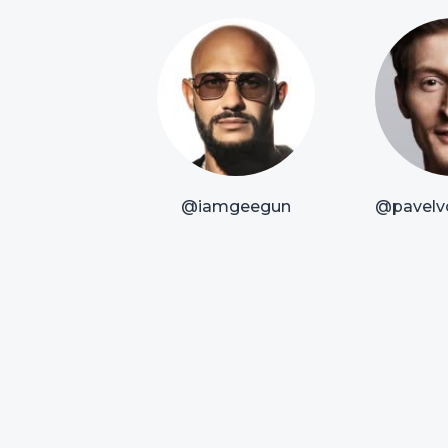
@iamgeegun
@pavelvo