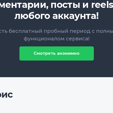
ментарии, посты и reels
любого аккаунта!
сть бесплатный пробный период с полн
функционалом сервиса!
Смотреть анонимно
рис