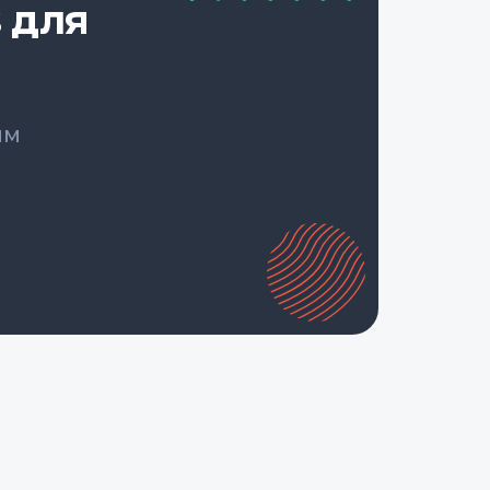
 для
ым