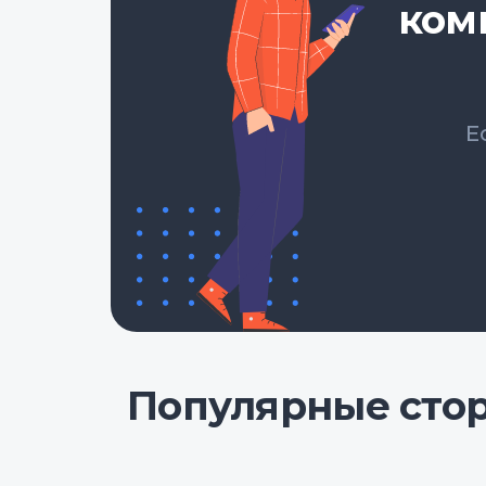
ком
Е
Популярные сто