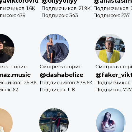
yaviktorovru
@ollyyollyy
@anastasi
писчиков: 1.6K
Подписчиков: 21.9K
Подписчиков: 
писок: 479
Подписок: 343
Подписок: 237
еть сторис
Смотреть сторис
Смотреть стор
maz.music
@dashabelize
@faker_vik
счиков: 125.8K
Подписчиков: 578.6K
Подписчиков: 
сок: 62
Подписок: 1.1K
Подписок: 727