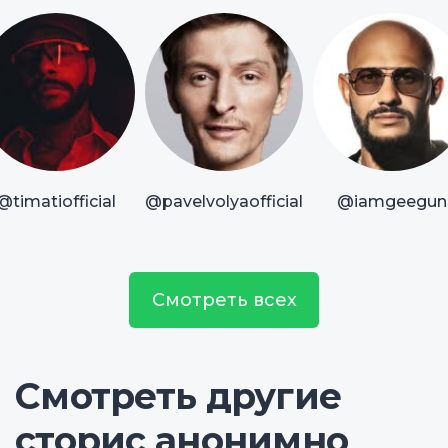
@timatiofficial
@pavelvolyaofficial
@iamgeegun
Смотреть всех
Смотреть другие
сторис анонимно