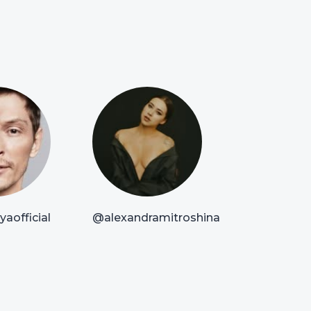
aofficial
@alexandramitroshina