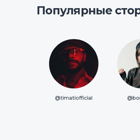
Популярные сто
@timatiofficial
@bor