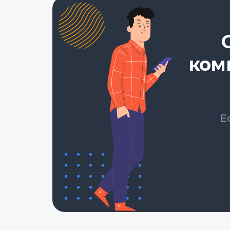
ком
Е