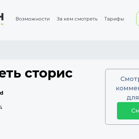
Возможности
За кем смотреть
Тарифы
еть сторис
Смот
коммен
ld
для
4
См