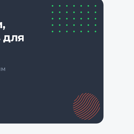
,
 для
ым