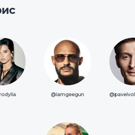
рис
odylia
@iamgeegun
@pavelvoly