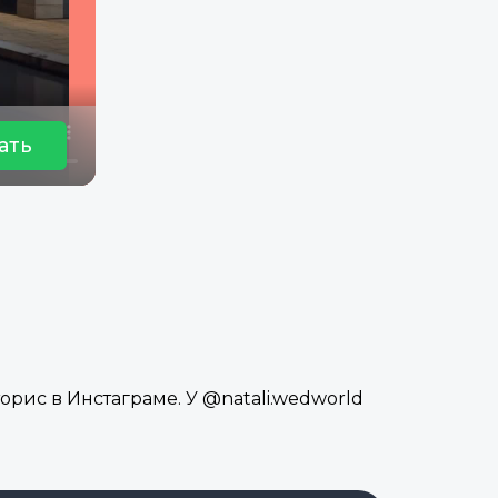
ать
орис в Инстаграме. У @natali.wedworld