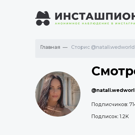
Главная
Сторис @natali.wedworld
Смотр
@natali.wedwor
Подписчиков:
71
Подписок:
1.2K