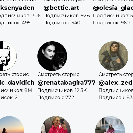
ksenyaden
@bettie.art
@olesia_gla
дписчиков: 706
Подписчиков: 928
Подписчиков: 5
дписок: 495
Подписок: 340
Подписок: 960
реть сторис
Смотреть сторис
Смотреть сто
ic_davidich
@renatabagira777
@alex_zed
исчиков: 8M
Подписчиков: 12.3K
Подписчиков
исок: 2
Подписок: 772
Подписок: 83