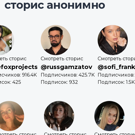
сторис анонимно
еть сторис
Смотреть сторис
Смотреть стор
foxprojects
@russgamzatov
@sofi_frank
счиков: 916.4K
Подписчиков: 425.7K
Подписчиков: 
сок: 425
Подписок: 932
Подписок: 1.5K
отреть сторис
Смотреть сторис
Смотреть стори