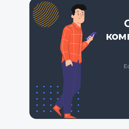
ком
Е