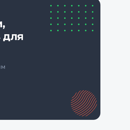
,
 для
ым