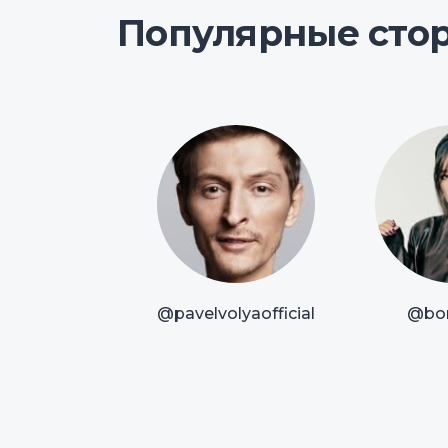
Популярные сто
@pavelvolyaofficial
@bor