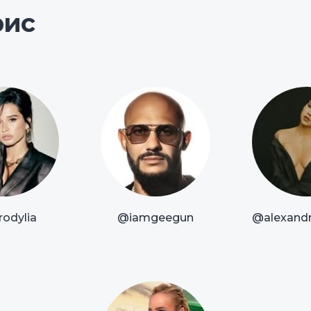
рис
odylia
@iamgeegun
@alexandr