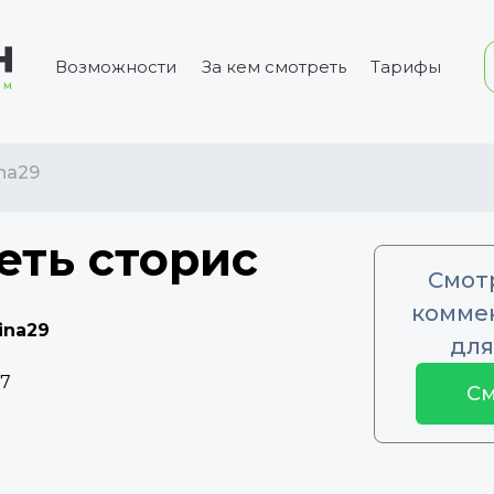
Возможности
За кем смотреть
Тарифы
na29
еть сторис
Смот
коммен
ina29
для
97
См