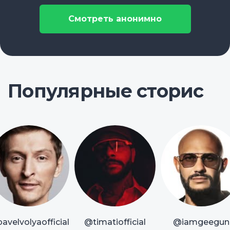
Смотреть анонимно
Популярные сторис
avelvolyaofficial
@timatiofficial
@iamgeegun