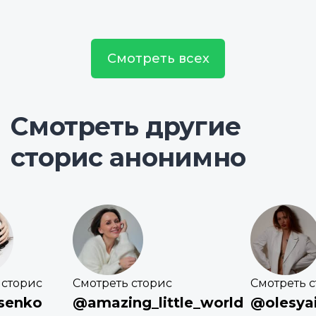
Смотреть всех
Смотреть другие
сторис анонимно
 сторис
Смотреть сторис
Смотреть 
ysenko
@amazing_little_world
@olesya