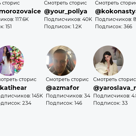
 сторис
Смотреть сторис
Смотреть стори
morozovaice
@your_poliya
@kokonasty
ков: 117.6K
Подписчиков: 40K
Подписчиков: 
: 151
Подписок: 1.2K
Подписок: 366
отреть сторис
Смотреть сторис
Смотреть сторис
katihear
@azmafor
@yaroslava_
дписчиков: 145K
Подписчиков: 34
Подписчиков: 4
дписок: 234
Подписок: 146
Подписок: 33