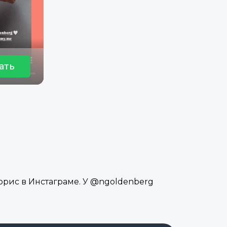
ать
орис в Инстаграме. У @ngoldenberg