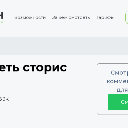
Возможности
За кем смотреть
Тарифы
еть сторис
Смот
коммен
для
6.3K
См