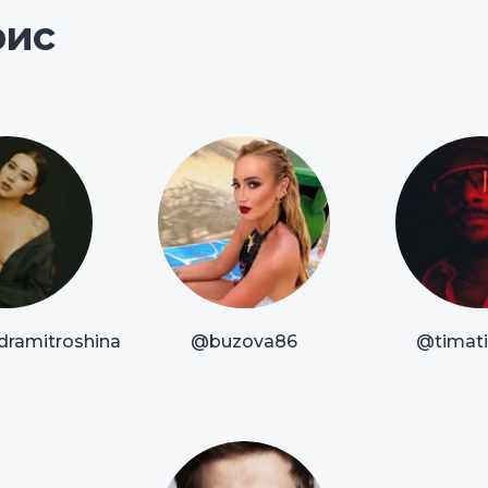
рис
dramitroshina
@buzova86
@timatio