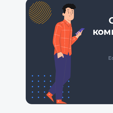
ком
Е