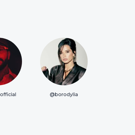
fficial
@borodylia