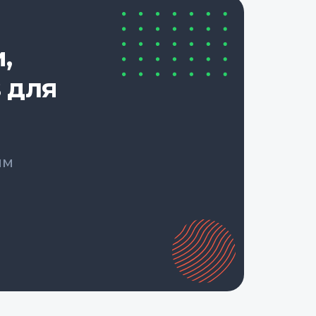
,
 для
ым