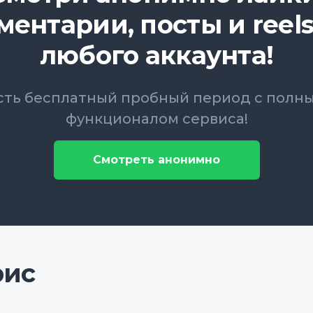
ментарии, посты и reels
любого аккаунта!
сть бесплатный пробный период с полн
функционалом сервиса!
Смотреть анонимно
рис