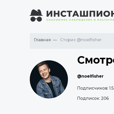
Главная
Сторис @noelfisher
Смотр
@noelfisher
Подписчиков:
1.
Подписок:
206