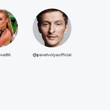
va86
@pavelvolyaofficial