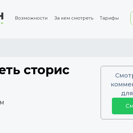
Возможности
За кем смотреть
Тарифы
еть сторис
Смот
коммен
для
5M
См