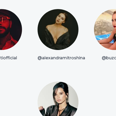
iofficial
@alexandramitroshina
@buzo