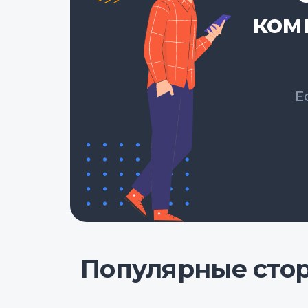
ком
Е
Популярные сто