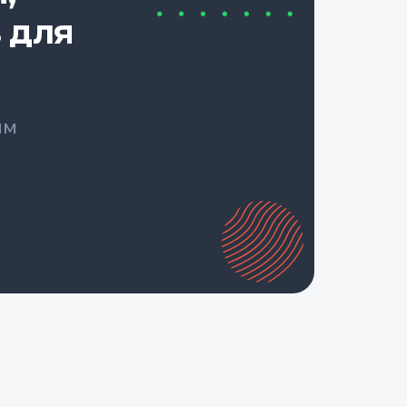
 для
ым