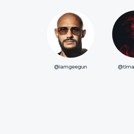
@iamgeegun
@timat