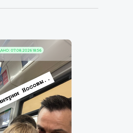
НО: 07.08.2026 18:56