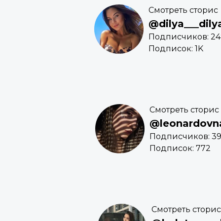
Смотреть сторис
@dilya___dily
Подписчиков: 24
Подписок: 1K
Смотреть сторис
@leonardovn
Подписчиков: 3
Подписок: 772
Смотреть сторис