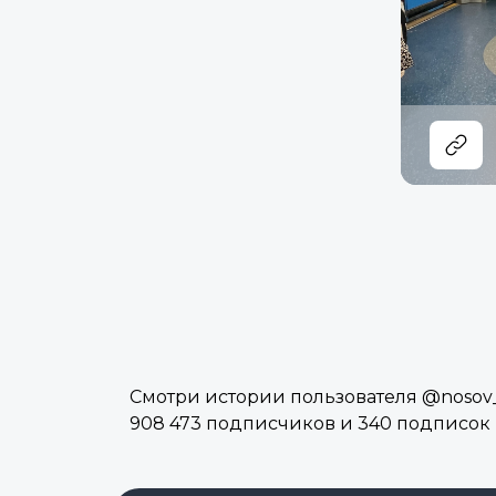
Смотри истории пользователя @nosov_of
908 473 подписчиков и 340 подписок