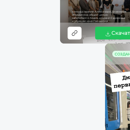
Скача
СОЗДАНО