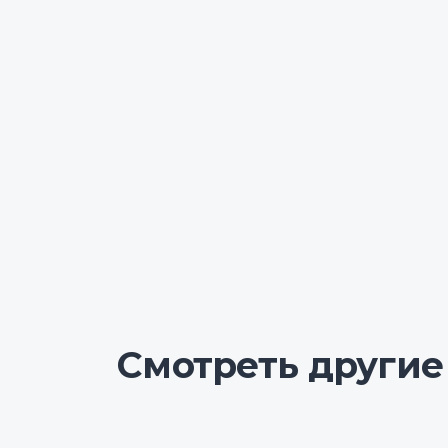
Смотреть другие