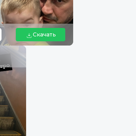
Скачать