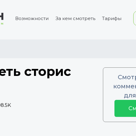
Возможности
За кем смотреть
Тарифы
еть сторис
Смот
коммен
для
8.5K
См