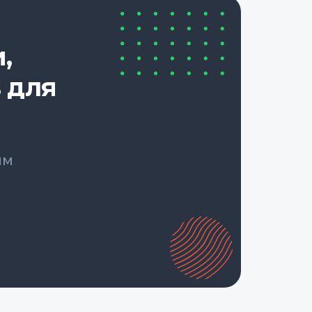
,
 для
ым