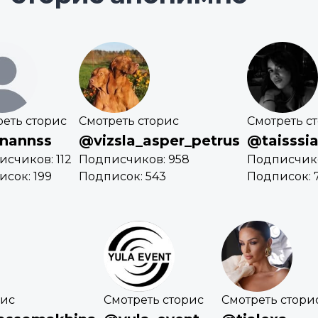
еть сторис
Смотреть сторис
Смотреть с
nannss
@vizsla_asper_petrus
@taisssi
счиков: 112
Подписчиков: 958
Подписчико
сок: 199
Подписок: 543
Подписок: 
рис
Смотреть сторис
Смотреть стори