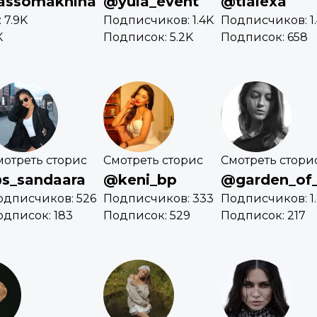
rassomakhina
@yula_event
@tialexa
 7.9K
Подписчиков: 1.4K
Подписчиков: 1
K
Подписок: 5.2K
Подписок: 658
мотреть сторис
Смотреть сторис
Смотреть стори
s_sandaara
@keni_bp
@garden_of_
одписчиков: 526
Подписчиков: 333
Подписчиков: 1
одписок: 183
Подписок: 529
Подписок: 217