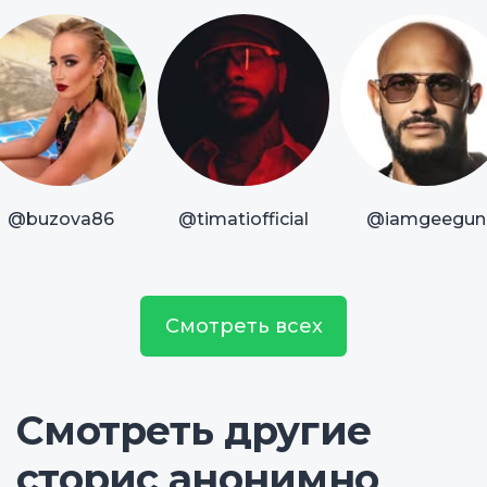
@buzova86
@timatiofficial
@iamgeegun
Смотреть всех
Смотреть другие
сторис анонимно