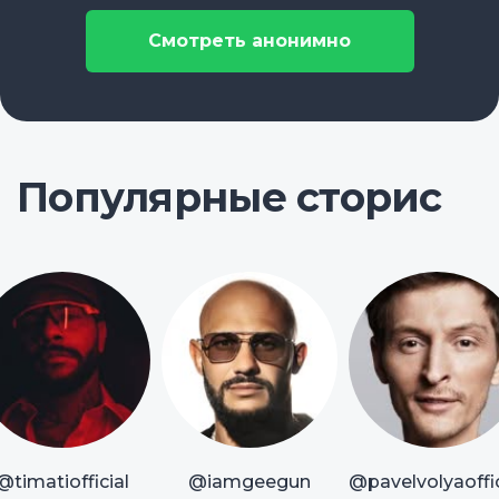
Смотреть анонимно
Популярные сторис
@timatiofficial
@iamgeegun
@pavelvolyaoffic