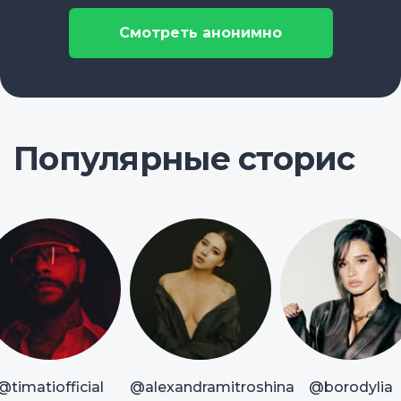
Смотреть анонимно
Популярные сторис
@timatiofficial
@alexandramitroshina
@borodylia