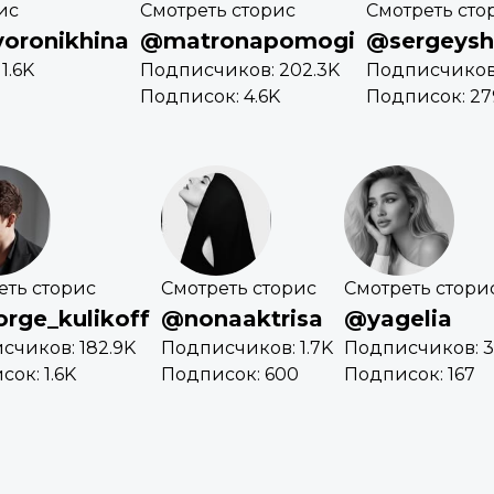
ис
Смотреть сторис
Смотреть сто
voronikhina
@matronapomogi
@sergeysh
1.6K
Подписчиков: 202.3K
Подписчиков:
Подписок: 4.6K
Подписок: 27
еть сторис
Смотреть сторис
Смотреть стори
rge_kulikoff
@nonaaktrisa
@yagelia
счиков: 182.9K
Подписчиков: 1.7K
Подписчиков: 3
ок: 1.6K
Подписок: 600
Подписок: 167