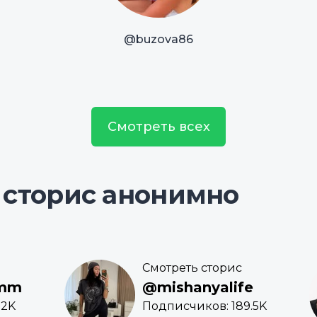
@buzova86
Смотреть всех
 сторис анонимно
Смотреть сторис
umm
@mishanyalife
.2K
Подписчиков: 189.5K