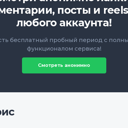
ментарии, посты и reels
любого аккаунта!
сть бесплатный пробный период с полн
функционалом сервиса!
Смотреть анонимно
рис