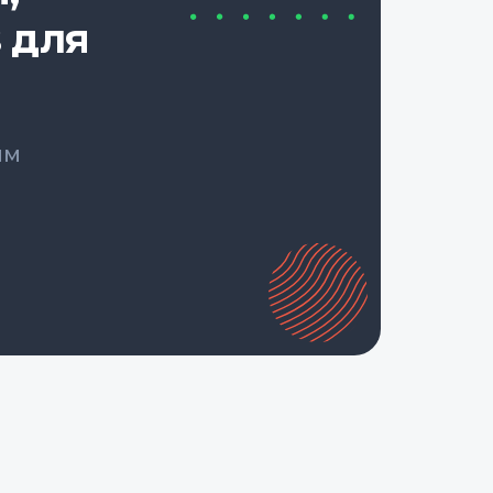
 для
ым