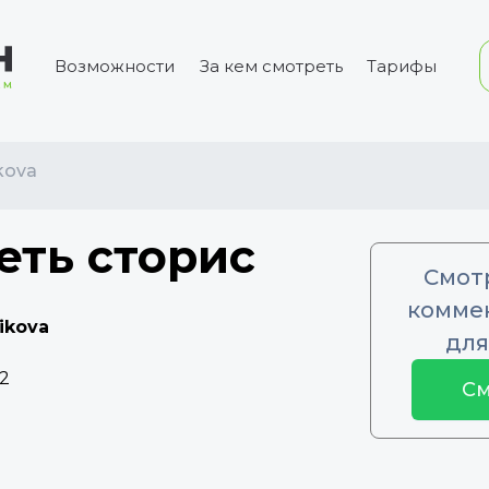
Возможности
За кем смотреть
Тарифы
kova
еть сторис
Смот
коммен
ikova
для
2
См