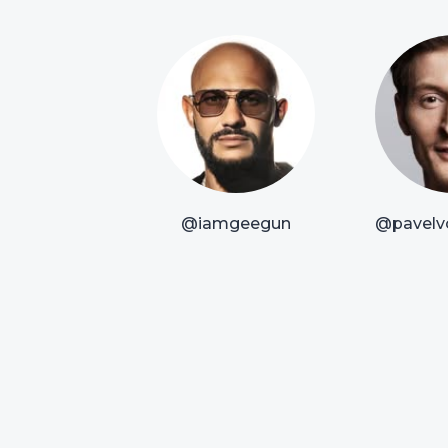
@iamgeegun
@pavelvo