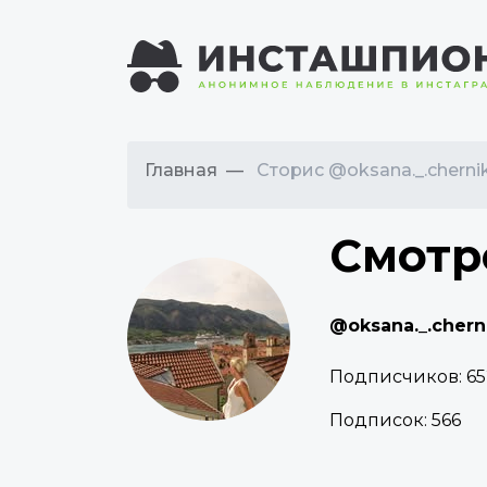
Главная
Сторис @oksana._.cherni
Смотр
@oksana._.chern
Подписчиков:
65
Подписок:
566