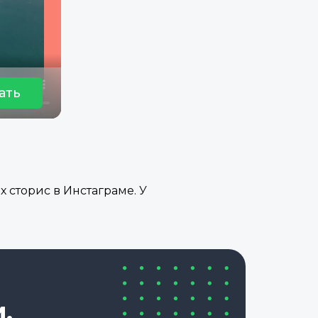
ать
х сторис в Инстаграме. У
,