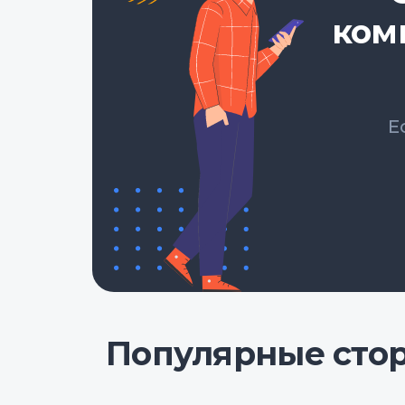
ком
Е
Популярные сто