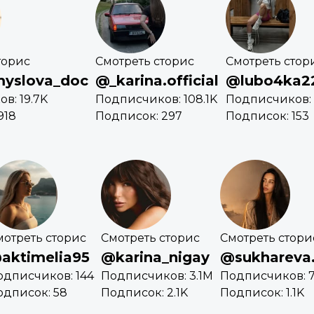
торис
Смотреть сторис
Смотреть стор
yslova_doc
@_karina.official
@lubo4ka2
в: 19.7K
Подписчиков: 108.1K
Подписчиков: 
918
Подписок: 297
Подписок: 153
мотреть сторис
Смотреть сторис
Смотреть стори
aktimelia95
@karina_nigay
@sukhareva.
одписчиков: 144
Подписчиков: 3.1M
Подписчиков: 7
одписок: 58
Подписок: 2.1K
Подписок: 1.1K