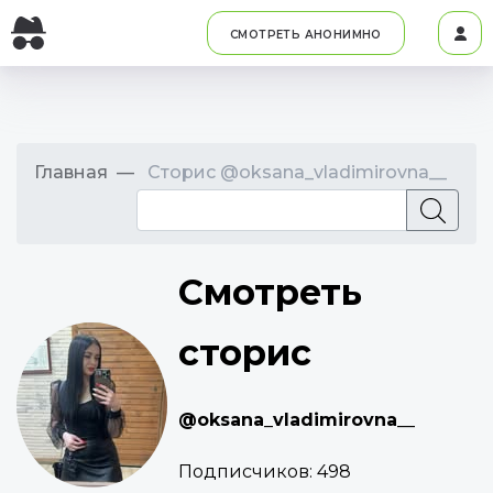
СМОТРЕТЬ АНОНИМНО
Главная
Сторис @oksana_vladimirovna__
Смотреть
сторис
@oksana_vladimirovna__
Подписчиков:
498