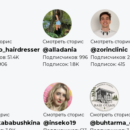
торис
Смотреть сторис
Смотреть стори
_hairdresser
@alladania
@zorinclinic
в: 51.4K
Подписчиков: 996
Подписчиков: 2
906
Подписок: 1.8K
Подписок: 415
орис
Смотреть сторис
Смотреть стори
ababushkina
@inseko19
@buhtarma_d