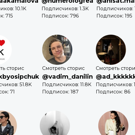
naakamalova
@numerologfea
@anisat.m
ков: 10.1K
Подписчиков: 1.3K
Подписчиков: 1
: 715
Подписок: 796
Подписок: 195
ть сторис
Смотреть сторис
Смотреть стор
kbyosipchuk
@vadim_danilin
@ad_kkkkk
чиков: 51.8K
Подписчиков: 11.8K
Подписчиков: 
ок: 71
Подписок: 187
Подписок: 86