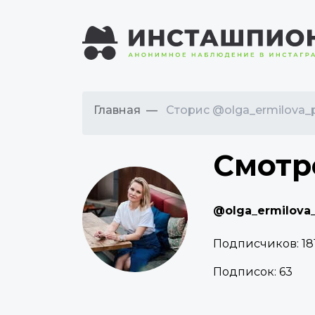
Главная
Сторис @olga_ermilova_
Смотр
@olga_ermilova
Подписчиков:
18
Подписок:
63