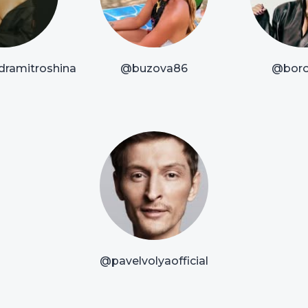
dramitroshina
@buzova86
@boro
@pavelvolyaofficial