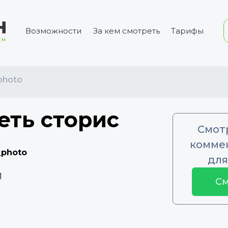
Возможности
За кем смотреть
Тарифы
photo
еть сторис
Смот
коммен
_photo
для
1
См