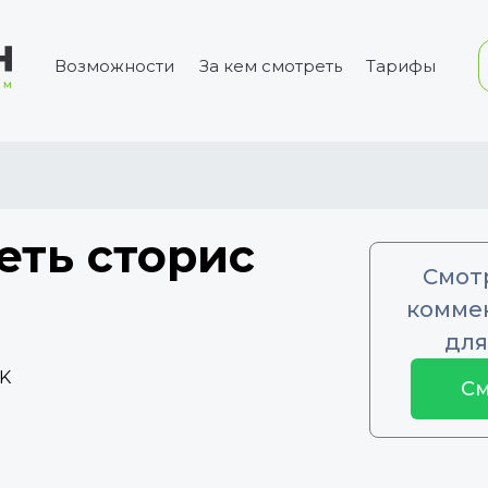
Возможности
За кем смотреть
Тарифы
еть сторис
Смот
коммен
для
5K
См