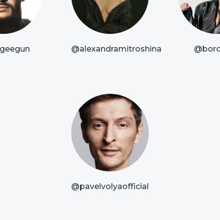
geegun
@alexandramitroshina
@boro
@pavelvolyaofficial