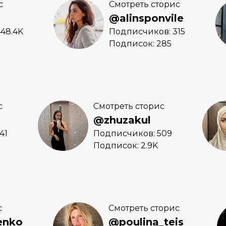
с
Смотреть сторис
@alinsponvile
48.4K
Подписчиков: 315
Подписок: 285
с
Смотреть сторис
@zhuzakul
41
Подписчиков: 509
Подписок: 2.9K
с
Смотреть сторис
enko
@poulina_teis