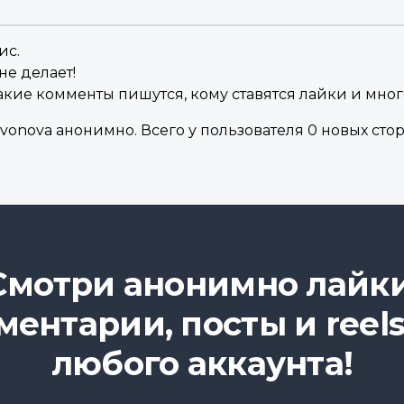
ис.
не делает!
акие комменты пишутся, кому ставятся лайки и мног
onova анонимно. Всего у пользователя 0 новых стори
Смотри анонимно лайки
ментарии, посты и reels
любого аккаунта!