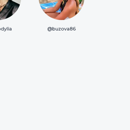
dylia
@buzova86