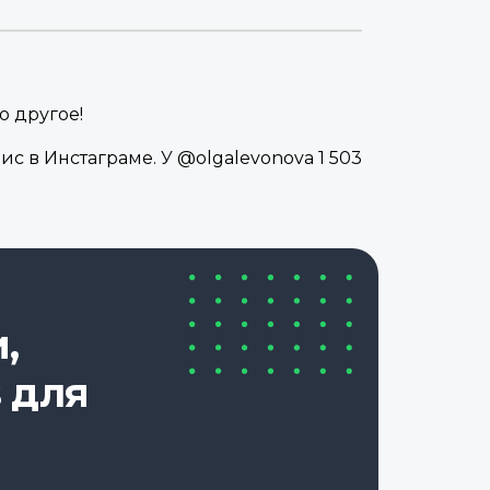
о другое!
с в Инстаграме. У @olgalevonova 1 503
,
 для