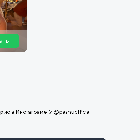
ать
ис в Инстаграме. У @pashuofficial