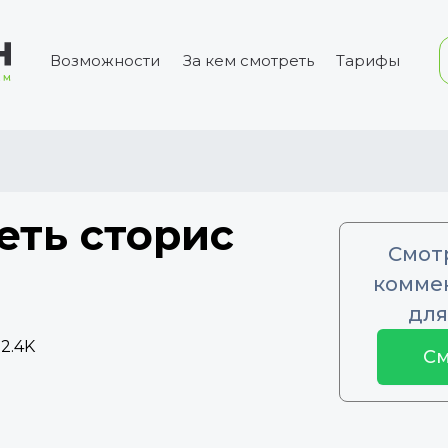
Возможности
За кем смотреть
Тарифы
еть сторис
Смот
коммен
для
2.4K
См