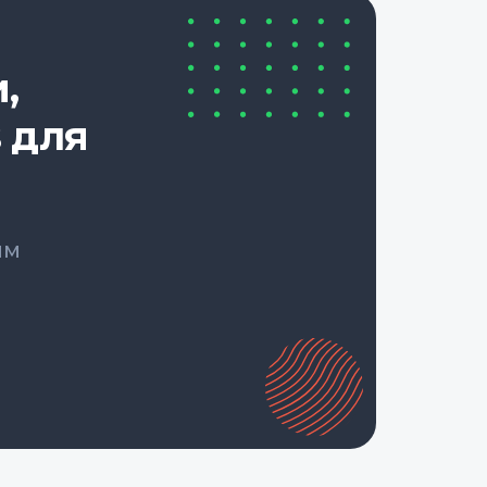
,
 для
ым