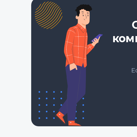
ком
Е