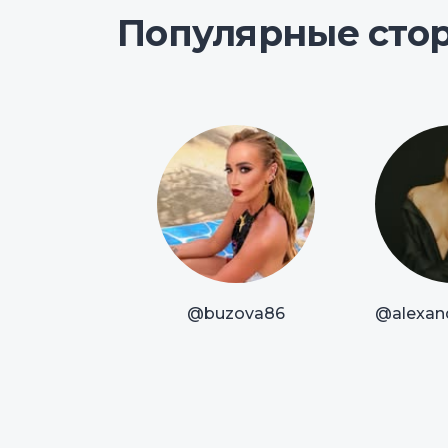
Популярные сто
@buzova86
@alexan