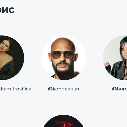
рис
dramitroshina
@iamgeegun
@boro