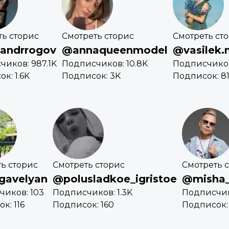
ть сторис
Смотреть сторис
Смотреть ст
andrrogov
@annaqueenmodel
@vasilek.
иков: 987.1K
Подписчиков: 10.8K
Подписчиков
к: 1.6K
Подписок: 3K
Подписок: 8
ь сторис
Смотреть сторис
Смотреть 
gavelyan
@polusladkoe_igristoe
@misha
иков: 103
Подписчиков: 1.3K
Подписчик
к: 116
Подписок: 160
Подписок: 