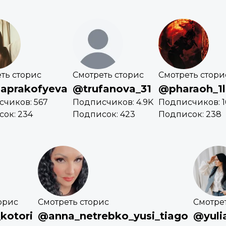
ть сторис
Смотреть сторис
Смотреть стори
naprakofyeva
@trufanova_31
@pharaoh_1
чиков: 567
Подписчиков: 4.9K
Подписчиков: 1
ок: 234
Подписок: 423
Подписок: 238
орис
Смотреть сторис
Смотре
kotori
@anna_netrebko_yusi_tiago
@yuli