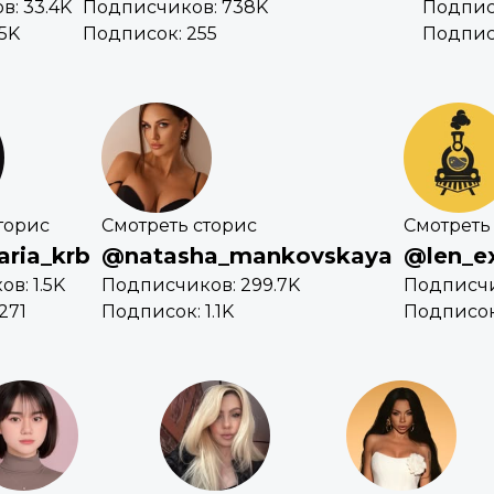
: 33.4K
Подписчиков: 738K
Подпис
.5K
Подписок: 255
Подпис
торис
Смотреть сторис
Смотреть
aria_krb
@natasha_mankovskaya
@len_e
в: 1.5K
Подписчиков: 299.7K
Подписчи
271
Подписок: 1.1K
Подписок