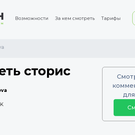
Возможности
За кем смотреть
Тарифы
va
еть сторис
Смот
коммен
ova
для
1K
См