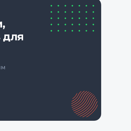
,
 для
ым