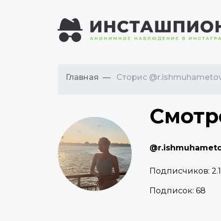
Главная
Сторис @r.ishmuhameto
Смотр
@r.ishmuhamet
Подписчиков:
2.
Подписок:
68