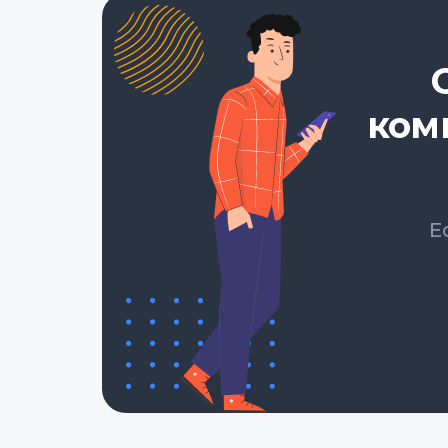
ком
Е