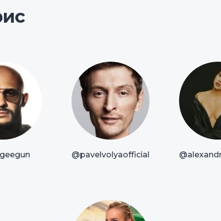
рис
geegun
@pavelvolyaofficial
@alexandr