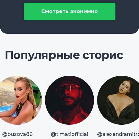
Смотреть анонимно
Популярные сторис
@buzova86
@timatiofficial
@alexandramitr