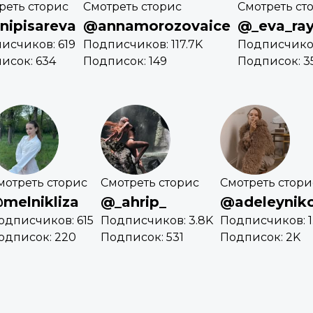
реть сторис
Смотреть сторис
Смотреть ст
nipisareva
@annamorozovaice
@_eva_ra
исчиков: 619
Подписчиков: 117.7K
Подписчиков
исок: 634
Подписок: 149
Подписок: 3
мотреть сторис
Смотреть сторис
Смотреть стори
melnikliza
@_ahrip_
@adeleynik
одписчиков: 615
Подписчиков: 3.8K
Подписчиков: 1
одписок: 220
Подписок: 531
Подписок: 2K