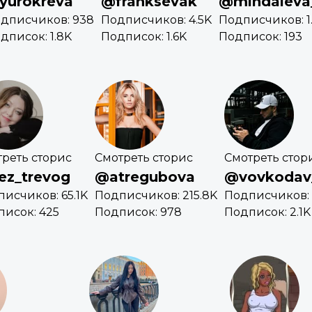
yurokreva
@franksevak
@mindaleva
дписчиков: 938
Подписчиков: 4.5K
Подписчиков: 1
дписок: 1.8K
Подписок: 1.6K
Подписок: 193
реть сторис
Смотреть сторис
Смотреть стор
z_trevog
@atregubova
@vovkodav
исчиков: 65.1K
Подписчиков: 215.8K
Подписчиков: 
исок: 425
Подписок: 978
Подписок: 2.1K