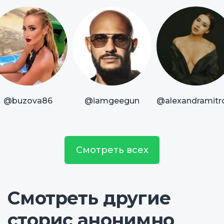
@buzova86
@iamgeegun
@alexandramitr
Смотреть всех
Смотреть другие
сторис анонимно