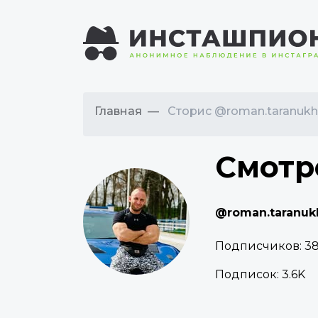
Главная
Сторис @roman.taranukh
Смотр
@roman.taranuk
Подписчиков:
38
Подписок:
3.6K