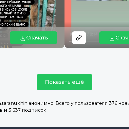
Скачать
Скач
Показать ещё
aranukhin анонимно. Всего у пользователя 376 новы
в и 3 637 подписок