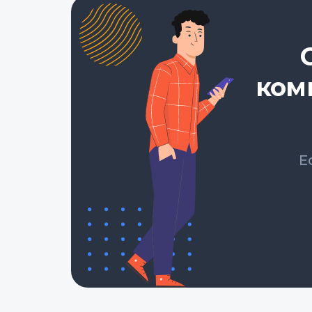
ком
Е