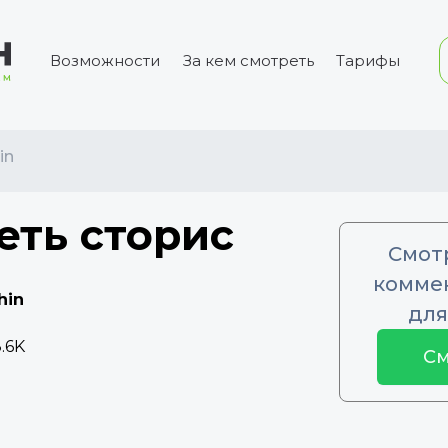
Возможности
За кем смотреть
Тарифы
in
еть сторис
Смот
коммен
hin
для
.6K
См