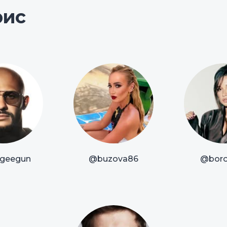
рис
geegun
@buzova86
@boro