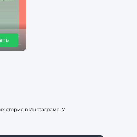
ать
х сторис в Инстаграме. У