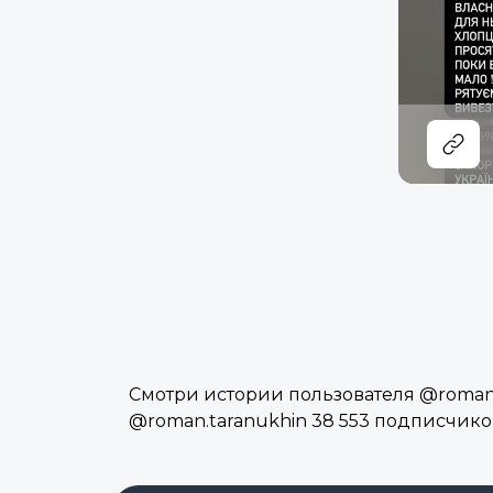
Смотри истории пользователя @roman.t
@roman.taranukhin 38 553 подписчико