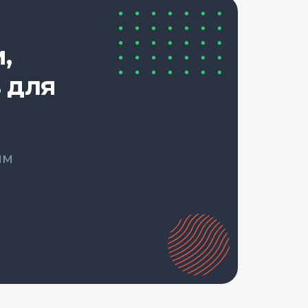
,
 для
ым