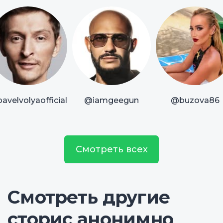
avelvolyaofficial
@iamgeegun
@buzova86
Смотреть всех
Смотреть другие
сторис анонимно