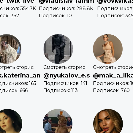
_twix_live
@vladislav_ramm
@vovkvika
чиков: 354.7K
Подписчиков: 288.8K
Подписчиков:
ок: 357
Подписок: 10
Подписок: 34
отреть сторис
Смотреть сторис
Смотреть стори
.katerina_an
@nyukalov_e.s
@mak_a_lik
дписчиков: 165
Подписчиков: 141
Подписчиков: 1
писок: 666
Подписок: 113
Подписок: 760