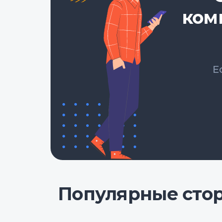
ком
Е
Популярные сто