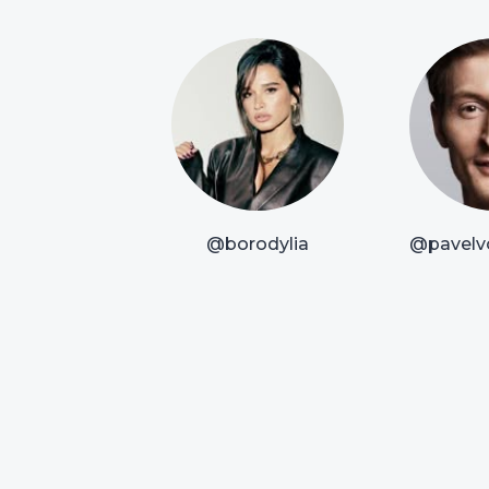
@borodylia
@pavelvo