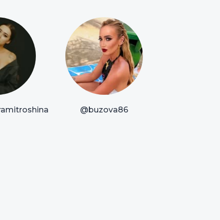
amitroshina
@buzova86