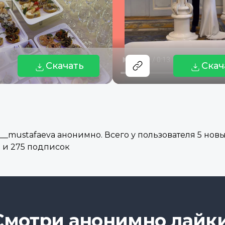
Скачать
Скач
_mustafaeva анонимно. Всего у пользователя 5 новых
 и 275 подписок
Смотри анонимно лайки