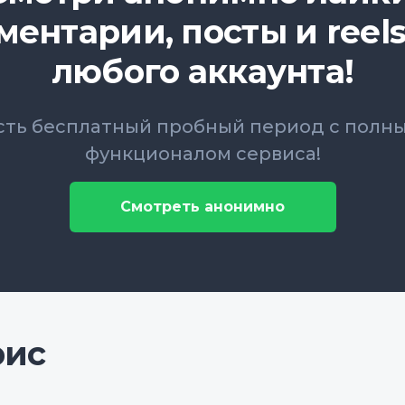
ментарии, посты и reels
любого аккаунта!
сть бесплатный пробный период с полн
функционалом сервиса!
Смотреть анонимно
рис