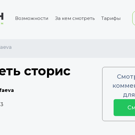
Возможности
За кем смотреть
Тарифы
faeva
еть сторис
Смот
коммен
faeva
для
73
См