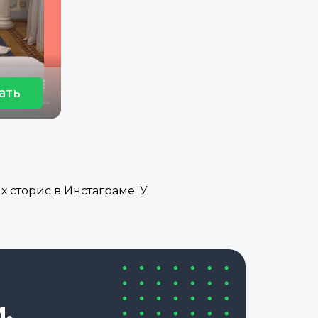
ать
 сторис в Инстаграме. У
,