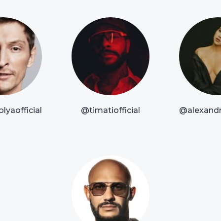
lyaofficial
@timatiofficial
@alexandr