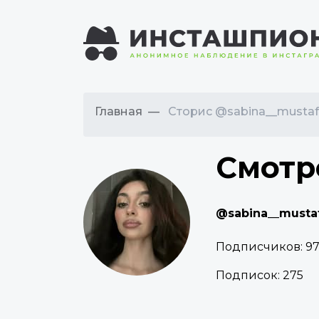
Главная
Сторис @sabina__musta
Смотр
@sabina__musta
Подписчиков:
9
Подписок:
275