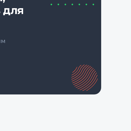
 для
ым