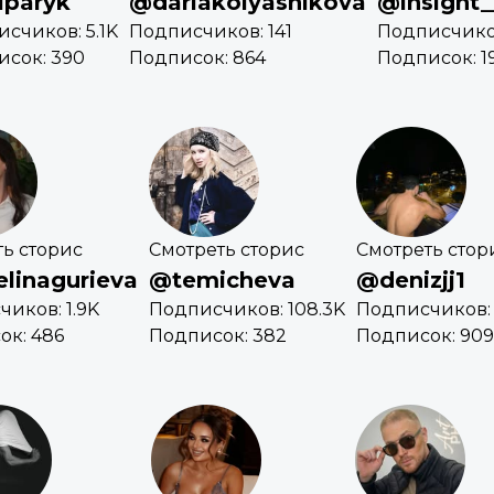
iparyk
@dariakolyasnikova
@insight
счиков: 5.1K
Подписчиков: 141
Подписчиков
исок: 390
Подписок: 864
Подписок: 1
ь сторис
Смотреть сторис
Смотреть стор
linagurieva
@temicheva
@denizjj1
иков: 1.9K
Подписчиков: 108.3K
Подписчиков: 
ок: 486
Подписок: 382
Подписок: 909