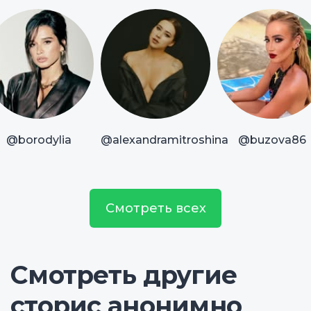
@borodylia
@alexandramitroshina
@buzova86
Смотреть всех
Смотреть другие
сторис анонимно