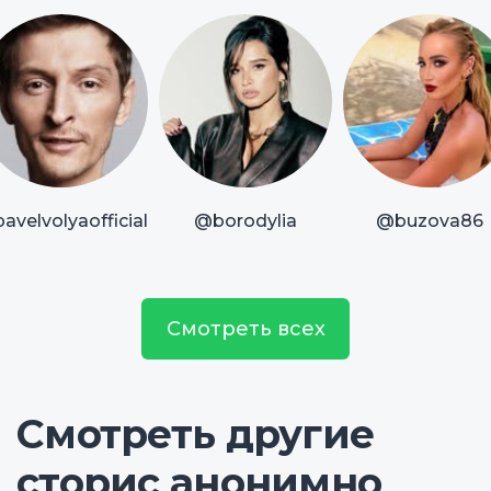
avelvolyaofficial
@borodylia
@buzova86
Смотреть всех
Смотреть другие
сторис анонимно