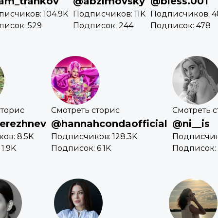
am_trankov
@abzimovsky
@bless.001
писчиков: 104.9K
Подписчиков: 11K
Подписчиков: 4
писок: 529
Подписок: 244
Подписок: 478
сторис
Смотреть сторис
Смотреть с
erezhnev
@hannahcondaofficial
@ni__is
ов: 8.5K
Подписчиков: 128.3K
Подписчик
1.9K
Подписок: 6.1K
Подписок: