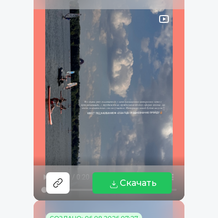
Скачать