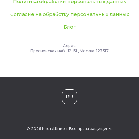
Политика обработки персональных данных
Согласие на обработку персональных данных
Блог
Адрес:
Пресненская наб., 12, БЦ Москва, 123317
RU
© 2026 ИнстаШпион. Все права защищены.