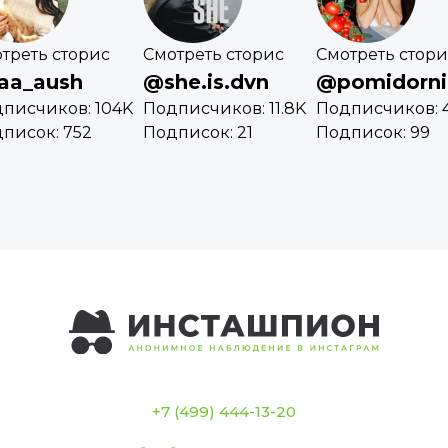
треть сторис
Смотреть сторис
Смотреть стори
aa_aush
@she.is.dvn
@pomidorni
писчиков: 104K
Подписчиков: 11.8K
Подписчиков: 4
писок: 752
Подписок: 21
Подписок: 99
+7 (499) 444-13-20