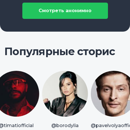
Смотреть анонимно
Популярные сторис
@timatiofficial
@borodylia
@pavelvolyaoffic