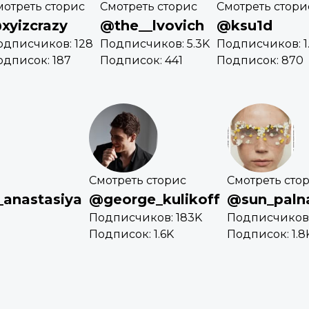
мотреть сторис
Смотреть сторис
Смотреть стори
xyizcrazy
@the__lvovich
@ksu1d
одписчиков: 128
Подписчиков: 5.3K
Подписчиков: 1
одписок: 187
Подписок: 441
Подписок: 870
Смотреть сторис
Смотреть сто
anastasiya
@george_kulikoff
@sun_paln
Подписчиков: 183K
Подписчиков:
Подписок: 1.6K
Подписок: 1.8