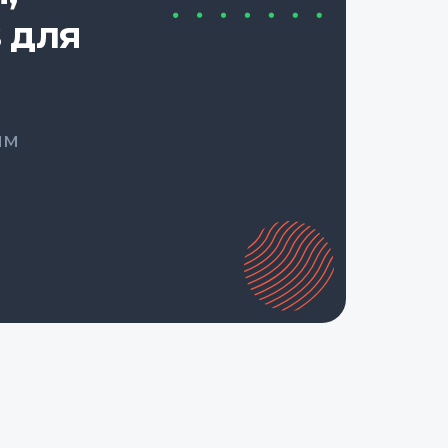
 для
ым