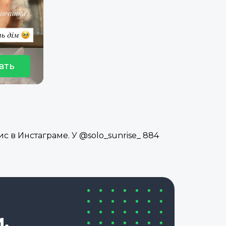
ать
с в Инстаграме. У @solo_sunrise_ 884
,