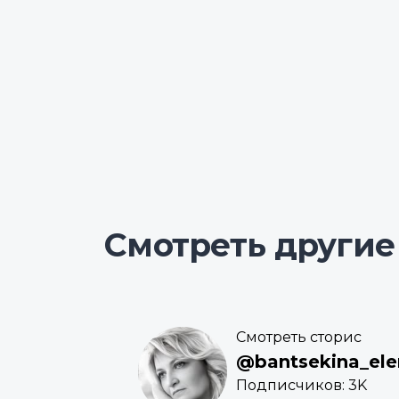
Смотреть другие
Смотреть сторис
@bantsekina_ele
Подписчиков: 3K