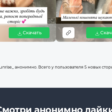
Скачать
Скач
rise_ анонимно. Всего у пользователя 5 новых стори
Смотри анонимно лайки