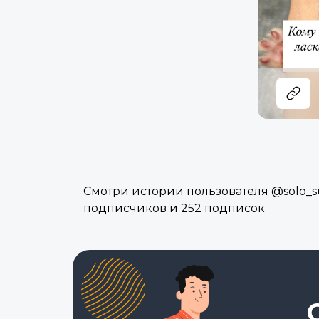
Смотри истории пользователя @solo_sun
подписчиков и 252 подписок