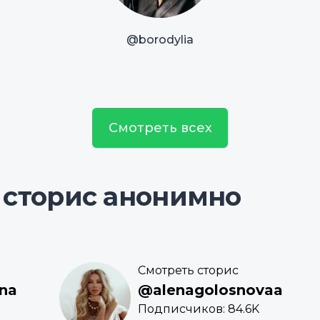
@borodylia
Смотреть всех
 сторис анонимно
Смотреть сторис
na
@alenagolosnovaa
Подписчиков: 84.6K