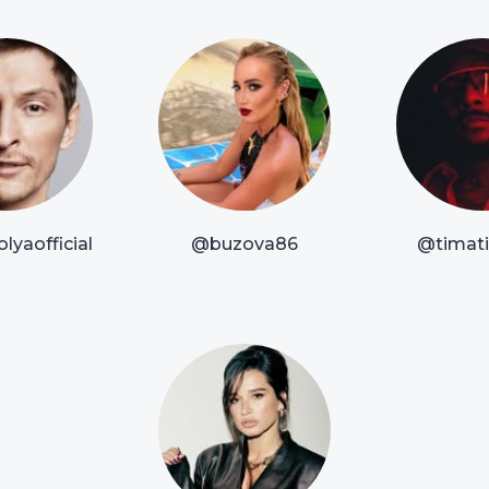
lyaofficial
@buzova86
@timatio