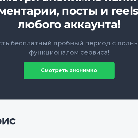
ментарии, посты и reels
любого аккаунта!
сть бесплатный пробный период с полн
функционалом сервиса!
Смотреть анонимно
рис