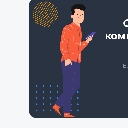
ком
Е