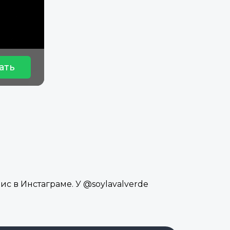
ать
ис в Инстаграме. У @soylavalverde