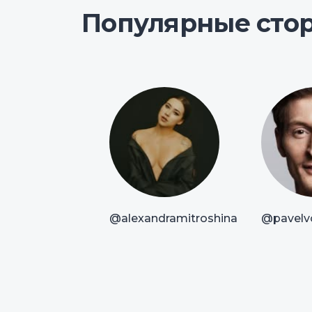
Популярные сто
@alexandramitroshina
@pavelvo