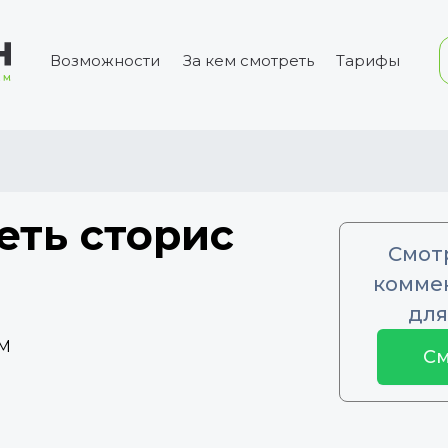
Возможности
За кем смотреть
Тарифы
еть сторис
Смот
коммен
для
1M
См