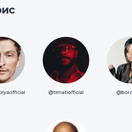
рис
lyaofficial
@timatiofficial
@boro