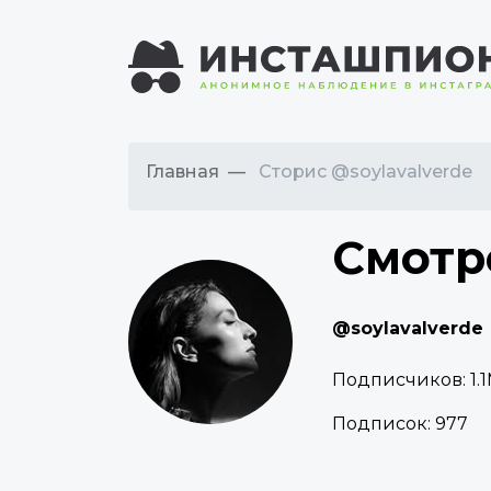
Главная
Сторис @soylavalverde
Смотр
@soylavalverde
Подписчиков:
1.
Подписок:
977