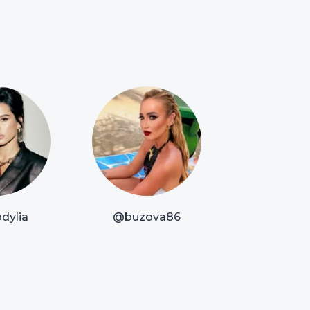
dylia
@buzova86