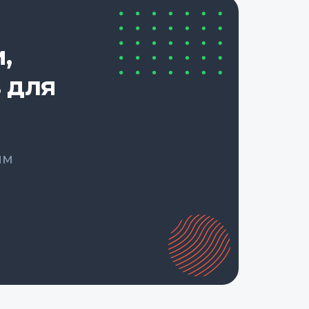
,
 для
ым