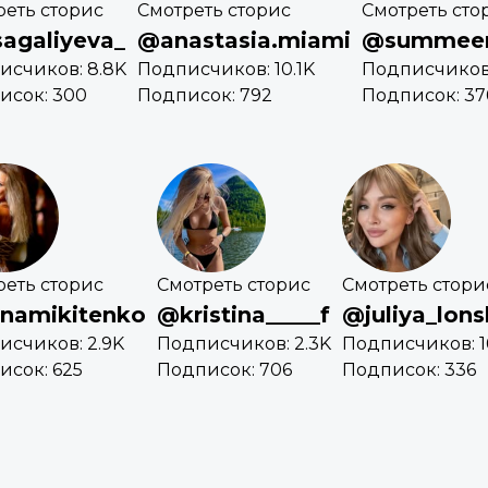
реть сторис
Смотреть сторис
Смотреть сто
agaliyeva_
@anastasia.miami
@summeer
исчиков: 8.8K
Подписчиков: 10.1K
Подписчиков
исок: 300
Подписок: 792
Подписок: 37
реть сторис
Смотреть сторис
Смотреть стори
namikitenko
@kristina_____f
@juliya_lon
исчиков: 2.9K
Подписчиков: 2.3K
Подписчиков: 1
исок: 625
Подписок: 706
Подписок: 336