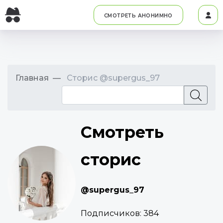
СМОТРЕТЬ АНОНИМНО
Главная
Сторис @supergus_97
Смотреть
сторис
@supergus_97
Подписчиков:
384