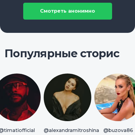
Смотреть анонимно
Популярные сторис
@timatiofficial
@alexandramitroshina
@buzova86