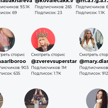
liabakhareva
@kovalecakk.v
@m.a.r.g.a.r.
исчиков: 93.1K
Подписчиков: 265
Подписчиков: 
исок: 69
Подписок: 23
Подписок: 1.1K
реть сторис
Смотреть сторис
Смотреть сто
aarlboroo
@zverevsuperstar
@mary.dia
писчиков: 903
Подписчиков: 1M
Подписчиков: 
исок: 635
Подписок: 1.7K
Подписок: 91