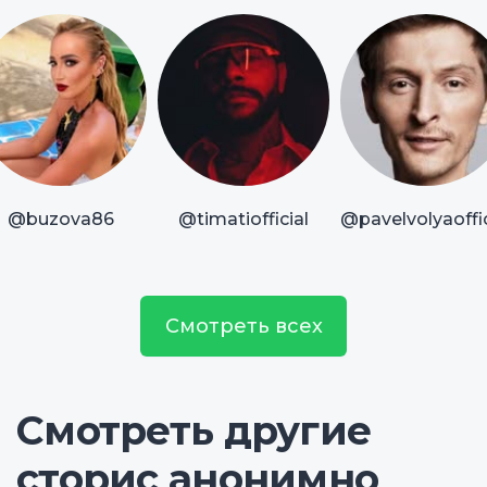
@buzova86
@timatiofficial
@pavelvolyaoffic
Смотреть всех
Смотреть другие
сторис анонимно