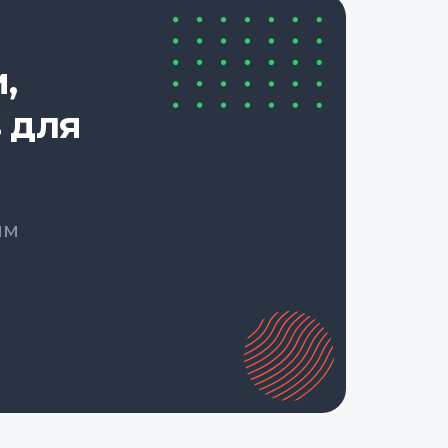
,
 для
ым