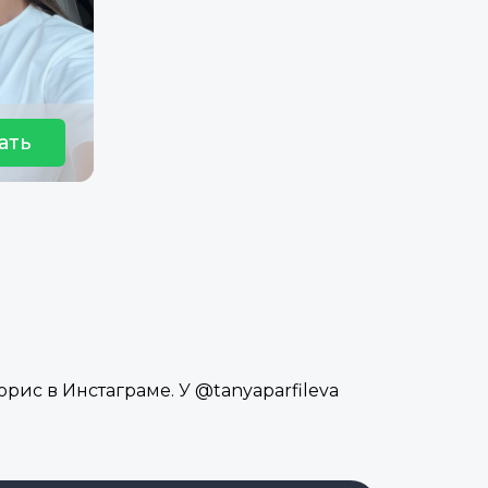
ать
орис в Инстаграме. У @tanyaparfileva