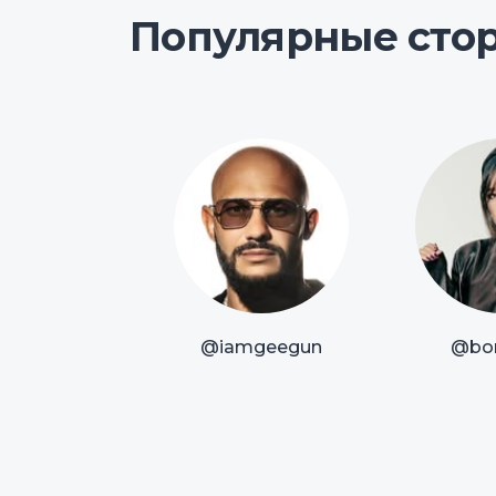
Популярные сто
@iamgeegun
@bor