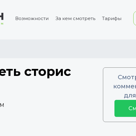
Возможности
За кем смотреть
Тарифы
еть сторис
Смот
коммен
для
6M
См