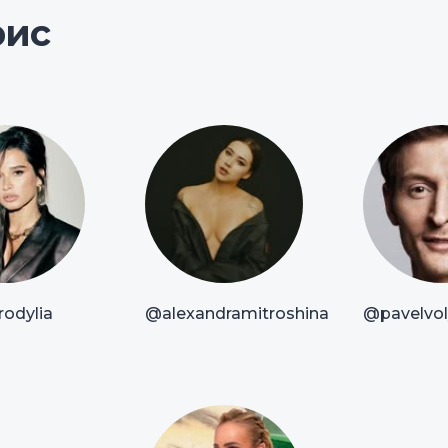
рис
odylia
@alexandramitroshina
@pavelvoly