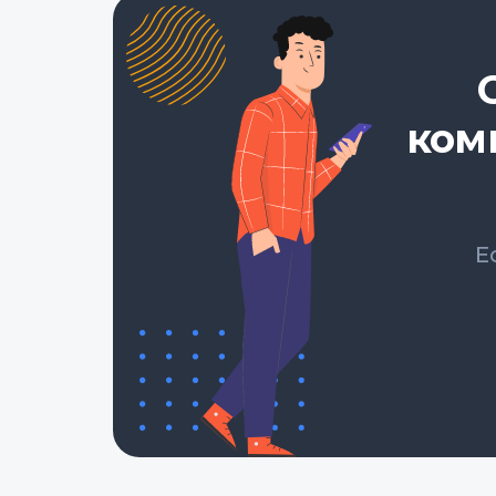
ком
Е