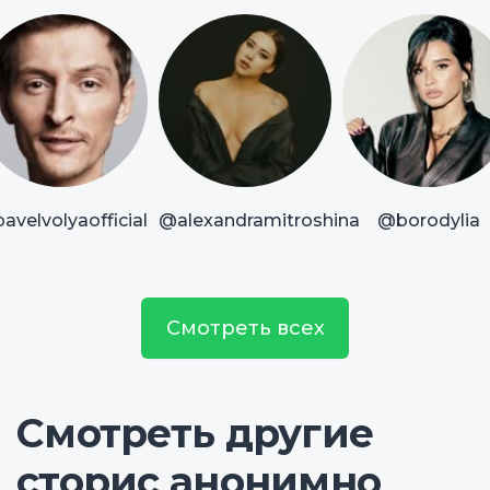
avelvolyaofficial
@alexandramitroshina
@borodylia
Смотреть всех
Смотреть другие
сторис анонимно