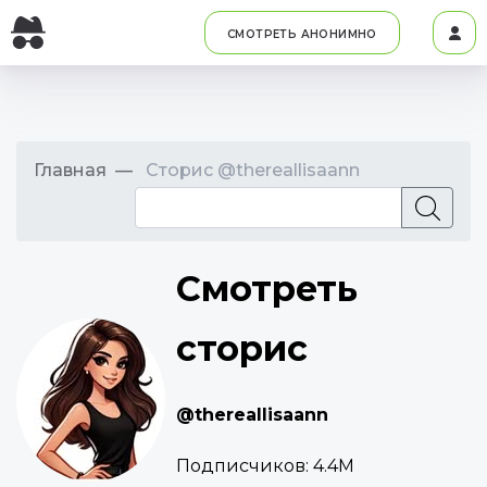
СМОТРЕТЬ АНОНИМНО
Главная
Сторис @thereallisaann
Смотреть
сторис
@thereallisaann
Подписчиков:
4.4M