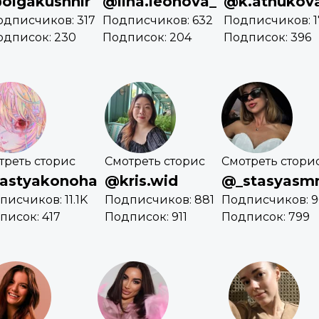
olgakushnir
@lina.leonova_
@k.atnukov
одписчиков: 317
Подписчиков: 632
Подписчиков: 1
одписок: 230
Подписок: 204
Подписок: 396
треть сторис
Смотреть сторис
Смотреть стори
astyakonoha
@kris.wid
@_stasyas
писчиков: 11.1K
Подписчиков: 881
Подписчиков: 9
писок: 417
Подписок: 911
Подписок: 799